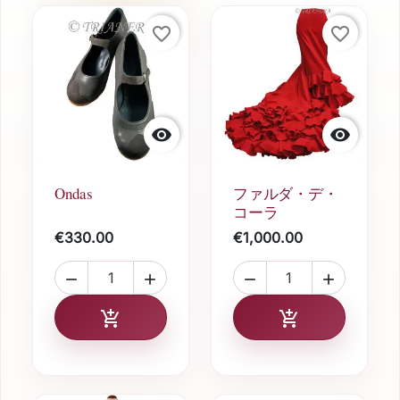
favorite_border
favorite_border


Ondas
ファルダ・デ・
コーラ
€330.00
€1,000.00




カートに追加
カートに追加

