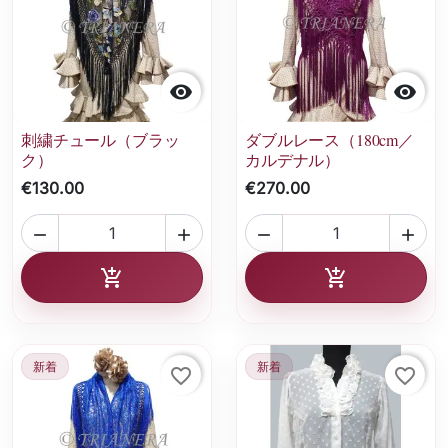


刺繍チュール（ブラッ
ダブルレース（180cm／
ク）
カルデナル）
€130.00
€270.00




カートに追加
カートに追加


新着
新着
favorite_border
favorite_border