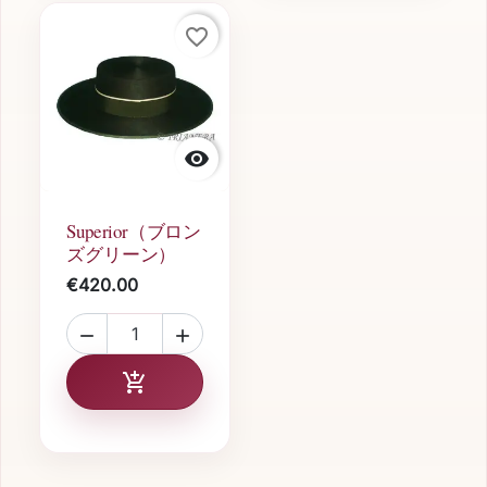
favorite_border

Superior（ブロン
ズグリーン）
€420.00


カートに追加
