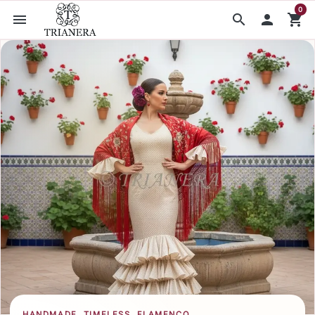
0
menu
search

shopping_cart
セビリアから届くフラメンコ衣
HANDMADE. TIMELESS. FLAMENCO.