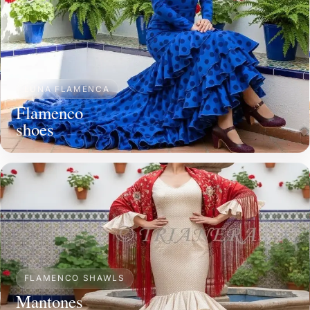
LUNA FLAMENCA
Flamenco
shoes
FLAMENCO SHAWLS
Mantones