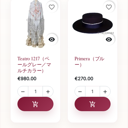
favorite_border
favorite_border


Teatro 1217（ペ
Primera（ブル
ールグレー／マ
ー）
ルチカラー）
€980.00
€270.00




カートに追加
カートに追加

