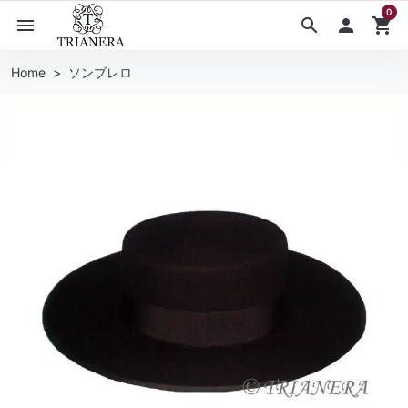
0
menu
search

shopping_cart
Home
ソンブレロ