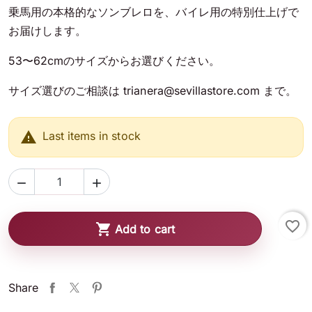
乗馬用の本格的なソンブレロを、バイレ用の特別仕上げで
お届けします。
53〜62cmのサイズからお選びください。
サイズ選びのご相談は trianera@sevillastore.com まで。

Last items in stock


favorite_border

Add to cart
Share