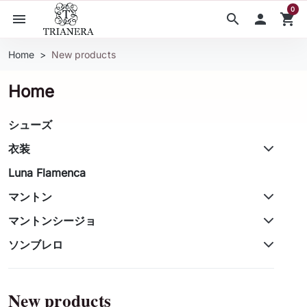
0
menu
search

shopping_cart
Home
New products
Home
シューズ
衣装
Luna Flamenca
マントン
マントンシージョ
ソンブレロ
New products