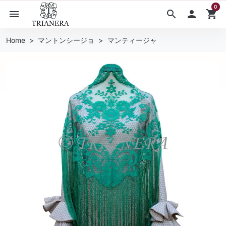
0
menu
search

shopping_cart
Home
マントンシージョ
マンティージャ