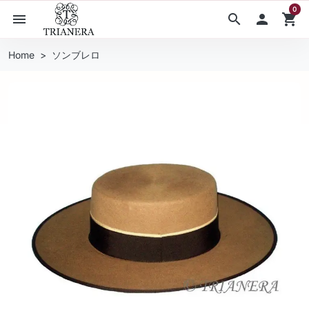
0
menu
search

shopping_cart
Home
ソンブレロ