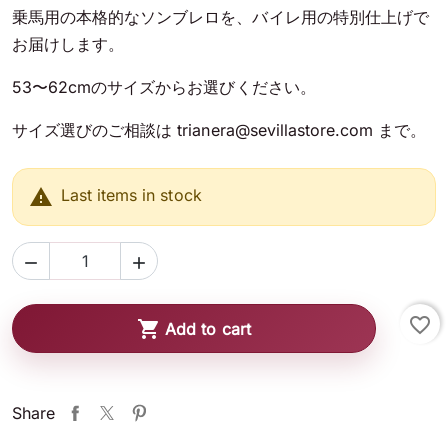
乗馬用の本格的なソンブレロを、バイレ用の特別仕上げで
お届けします。
53〜62cmのサイズからお選びください。
サイズ選びのご相談は trianera@sevillastore.com まで。

Last items in stock


favorite_border

Add to cart
Share