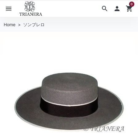
0
menu
search

shopping_cart
Home
ソンブレロ