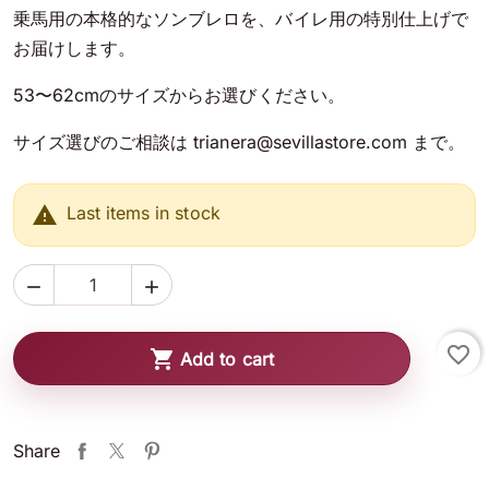
乗馬用の本格的なソンブレロを、バイレ用の特別仕上げで
お届けします。
53〜62cmのサイズからお選びください。
サイズ選びのご相談は trianera@sevillastore.com まで。

Last items in stock


favorite_border

Add to cart
Share