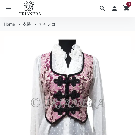
0
menu
search

shopping_cart
Home
衣装
チャレコ