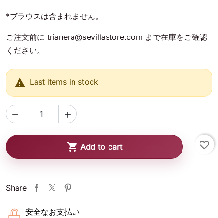
*ブラウスは含まれません。
ご注文前に trianera@sevillastore.com まで在庫をご確認
ください。

Last items in stock


favorite_border

Add to cart
Share
安全なお支払い