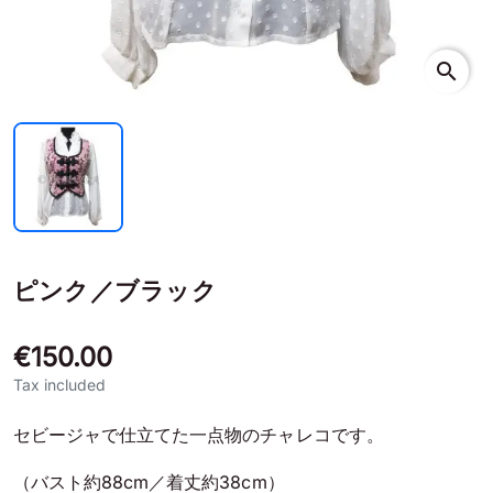
search
ピンク／ブラック
€150.00
Tax included
セビージャで仕立てた一点物のチャレコです。
（バスト約88cm／着丈約38cm）